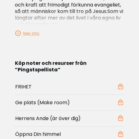
och kraft att frimodigt förkunna evangeliet,
så att människor kom till tro på Jesus.Som vi
längtar efter mer av det livet i våra egna liv
och församlingar.
Mer info
Vi har samlat sånger till högtiden i vår
spellista “Pingstlovsång” på Spotify. Sånger
hjälper oss att öppna våra hjärtan för
Andens verk och att tillsammans sträcka
Köp noter och resurser från
oss efter det goda han vill ge.
”Pingstspellista”
Följ gärna spellistan!
FRIHET
Vi har också samlat många av sångerna i en
notlista som kan vara ett stöd i planering
och förberedelse.
Ge plats (Make room)
“När pingstdagen kom var de alla samlade.
Då hördes plötsligt från himlen ett dån som
Herrens Ande (är över dig)
av en stormvind.”
Apg 2:1–2
Öppna Din himmel