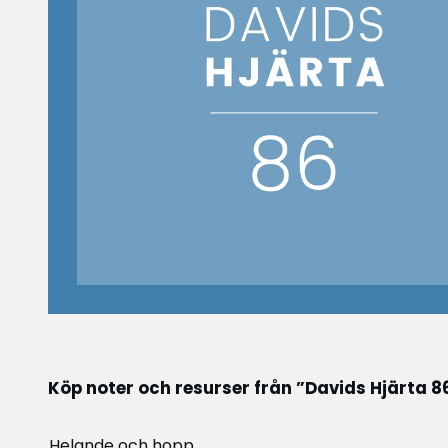
Köp noter och resurser från ”Davids Hjärta 8
Helande och hopp