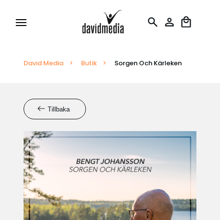
David Media
Tillstånd och Licenser
>
Butik
>
Sorgen Och Kärleken
Rapportering
Tillbaka
Översättningar