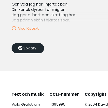
Och vad jag här i hjärtat bär,
Din kärlek dyrbar för mig är.
Jag ger ej bort den skatt jag har.
Jag pärlan skön i hjärtat spar.
Visa låttext
Så tag mig dit, led mina steg,
tills jag får se min mästare.,
Där finns ej tårar, ingen nöd
Hans ljuvlighet jag då ska se.
Spotify
Och när en dag vid himlens strand,
Han möter mig och tar min hand.
Den enda skatt som gör mig rik,
till slut jag finner Gud i dig.
Text och musik
CCLI-nummer
Copyright
Viola Grafström
4395995
© 2004 David