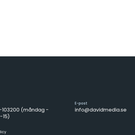
E-post
8-103200 (måndag -
info@davidmedia.se
-15)
licy