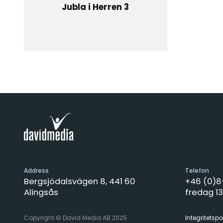
Jubla i Herren 3
Address
Telefon
Bergsjödalsvägen 8, 441 60
+46 (0)
Alingsås
fredag 13
Copyright © David Media AB 2025
Integritetspo