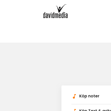
Köp noter
Köp Text & ack