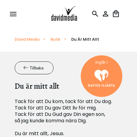
David Media
Tillstånd och Licenser
>
Butik
>
Du Är Mitt Allt
Rapportering
Ingår i
Tillbaka
Översättningar
Du är mitt allt
Tack för att Du kom, tack för att Du dog.
Tack för att Du gav Ditt liv för mig.
Tack för att Du Gud gav Din egen son,
så jag kunde komma nära Dig.
Du är mitt allt, Jesus.