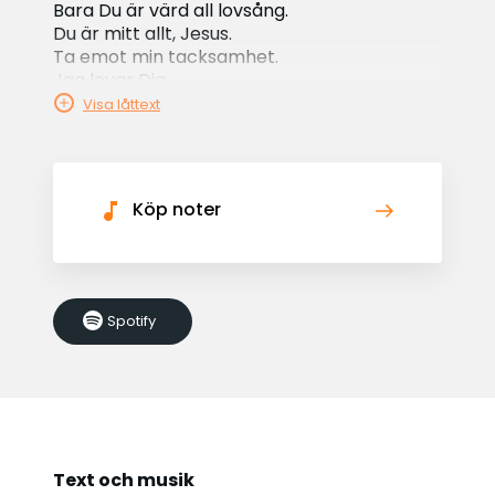
Bara Du är värd all lovsång.
Du är mitt allt, Jesus.
Ta emot min tacksamhet.
Jag lovar Dig.
Visa låttext
Köp noter
Spotify
Text och musik