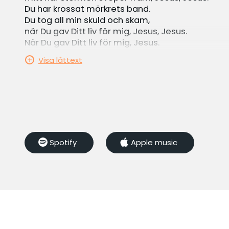
Du har krossat mörkrets band.
Du tog all min skuld och skam,
när Du gav Ditt liv för mig, Jesus, Jesus.
När Du gav Ditt liv för mig, Jesus.
Visa låttext
2. All min rädsla måste gå.
När jag frid hos Dig får.
I Din närhet så kan jag se
att Du gav allt så jag blev fri.
Du regerar över allt. Jag får ropa ut Ditt namn,
mitt när stormen sveper fram, Jesus, Jesus.
Spotify
Apple music
Du har krossat mörkrets band.
Du tog all min skuld och skam,
när Du gav Ditt liv för mig, Jesus, Jesus.
När Du gav Ditt liv för mig, Jesus.
Om jag inte ser är Du ändå här.
Om jag inte hör är Du ändå nära.
Du har lovat mig att Du håller min hand.