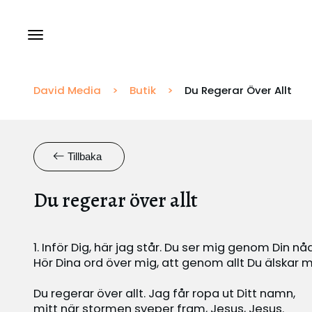
Tillstånd och Licenser
David Media
>
Butik
>
Du Regerar Över Allt
Rapportering
Tillbaka
Översättningar
Du regerar över allt
1. Inför Dig, här jag står. Du ser mig genom Din nåd
Hör Dina ord över mig, att genom allt Du älskar m
Du regerar över allt. Jag får ropa ut Ditt namn,
mitt när stormen sveper fram, Jesus, Jesus.