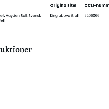
Originaltitel
CCLI-numm
ll, Hayden Bell, Svensk
King above it all
7206066
ell
duktioner