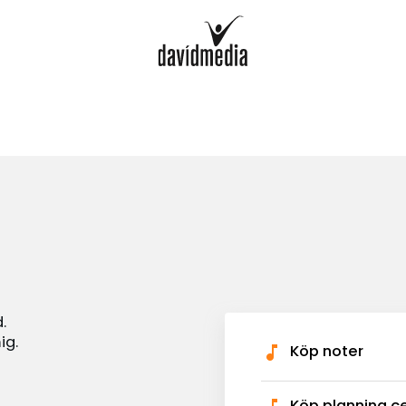
.
ig.
Köp noter
Köp planning c