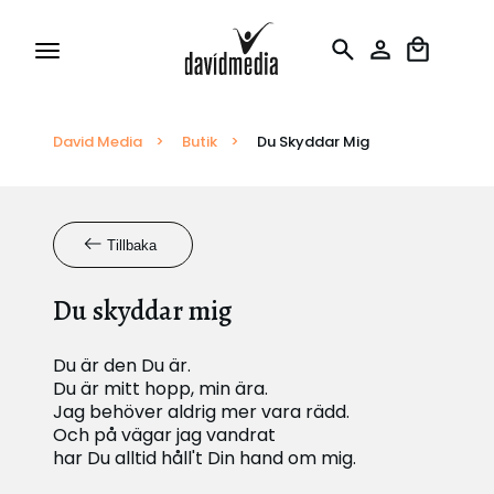
David Media
Tillstånd och Licenser
>
Butik
>
Du Skyddar Mig
Rapportering
Tillbaka
Översättningar
Du skyddar mig
Du är den Du är.
Du är mitt hopp, min ära.
Jag behöver aldrig mer vara rädd.
Och på vägar jag vandrat
har Du alltid håll't Din hand om mig.