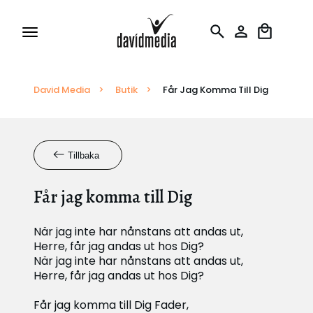
David Media
Tillstånd och Licenser
>
Butik
>
Får Jag Komma Till Dig
Rapportering
Tillbaka
Översättningar
Får jag komma till Dig
När jag inte har nånstans att andas ut,
Herre, får jag andas ut hos Dig?
När jag inte har nånstans att andas ut,
Herre, får jag andas ut hos Dig?
Får jag komma till Dig Fader,