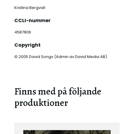
När det inte finns nån plats att gömma sig,
Herre sig mig vart jag skulle gå?
Kristina Bergvall
Låt mig andas, vila, gömma mig.
CCLI-nummer
Låt mig komma nu till Dig.
4587806
Copyright
© 2005 David Songs (Admin av David Media AB)
Finns med på följande
produktioner