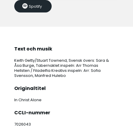
4. När Kristi kraft i mig jag ser,
Spotify
finns ingen skuld och rädsla mer.
Min framtid är i tryggt förvar,
Hans kraft är ny för varje dag.
Och ondskans makt och människors list
kan aldrig ta mig från Hans famn.
Tills jag blir kallad hem till Gud,
här i Hans kraft jag lever nu.
Text och musik
Keith Getty/Stuart Townend, Svensk övers: Sara &
Åsa Burge, Tabernaklet inspeln: Arr Thomas
Hellsten / Filadelfia Kreativs inspeln: Arr: Sofia
Svensson, Manfred Hulebo
Originaltitel
In Christ Alone
CCLI-nummer
7026043