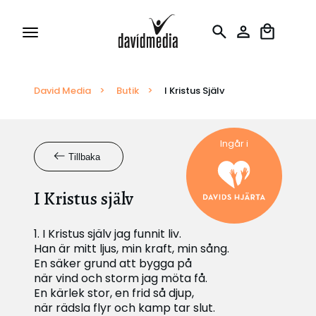
David Media
Tillstånd och Licenser
>
Butik
>
I Kristus Själv
Rapportering
Ingår i
Tillbaka
Översättningar
I Kristus själv
1. I Kristus själv jag funnit liv.
Han är mitt ljus, min kraft, min sång.
En säker grund att bygga på
när vind och storm jag möta få.
En kärlek stor, en frid så djup,
när rädsla flyr och kamp tar slut.