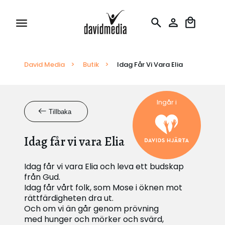
David Media
Tillstånd och Licenser
>
Butik
>
Idag Får Vi Vara Elia
Rapportering
Ingår i
Tillbaka
Översättningar
Idag får vi vara Elia
Idag får vi vara Elia och leva ett budskap
från Gud.
Idag får vårt folk, som Mose i öknen mot
rättfärdigheten dra ut.
Och om vi än går genom prövning
med hunger och mörker och svärd,