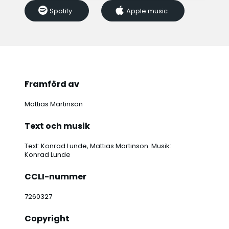
här.
Hela himlen ger Dig ära. Hela jorden
Spotify
Apple music
stämmer in.
Framförd av
Mattias Martinson
Text och musik
Text: Konrad Lunde, Mattias Martinson. Musik:
Konrad Lunde
CCLI-nummer
7260327
Copyright