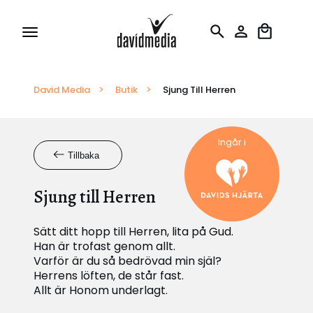
David Media
Tillstånd och Licenser
>
Butik
>
Sjung Till Herren
Rapportering
Ingår i
Tillbaka
Översättningar
Sjung till Herren
Sätt ditt hopp till Herren, lita på Gud.
Han är trofast genom allt.
Varför är du så bedrövad min själ?
Herrens löften, de står fast.
Allt är Honom underlagt.