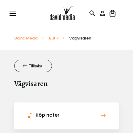
David Media
Tillstånd och Licenser
>
Butik
>
Vägvisaren
Rapportering
Tillbaka
Översättningar
Vägvisaren
Köp noter