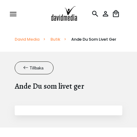
David Media
Tillstånd och Licenser
>
Butik
>
Ande Du Som Livet Ger
Rapportering
Tillbaka
Översättningar
Ande Du som livet ger