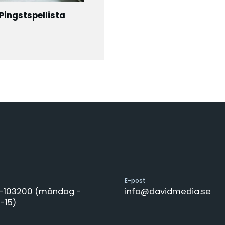
Pingstspellista
E-post
8-103200 (måndag -
info@davidmedia.se
-15)