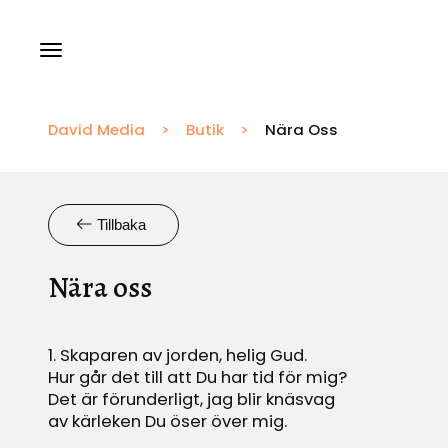
Tillstånd och Licenser
David Media
>
Butik
>
Nära Oss
Rapportering
Tillbaka
Översättningar
Nära oss
1. Skaparen av jorden, helig Gud.
Hur går det till att Du har tid för mig?
Det är förunderligt, jag blir knäsvag
av kärleken Du öser över mig.