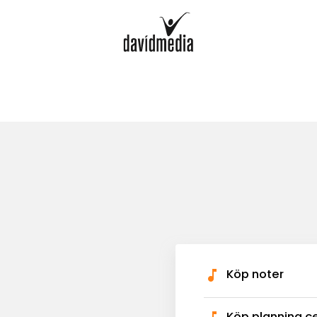
Köp noter
Köp planning c